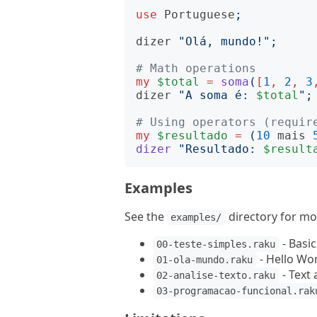
use
Portuguese
;
dizer
"
Olá, mundo!
";
# Math operations
my
$total
=
soma
(
[
1
,
2
,
3
dizer
"
A soma é: 
$total
";
# Using operators (requir
my
$resultado
=
(
10
mais
dizer
"
Resultado: 
$result
Examples
See the
directory for m
examples/
- Basic
00-teste-simples.raku
- Hello Wor
01-ola-mundo.raku
- Text
02-analise-texto.raku
03-programacao-funcional.rak