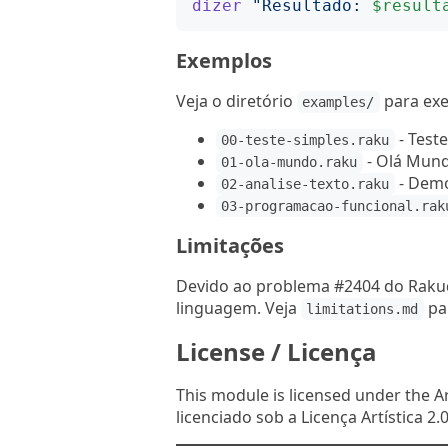
dizer
"
Resultado: 
$result
Exemplos
Veja o diretório
para exe
examples/
- Test
00-teste-simples.raku
- Olá Mund
01-ola-mundo.raku
- Demo
02-analise-texto.raku
03-programacao-funcional.rak
Limitações
Devido ao problema #2404 do Rakud
linguagem. Veja
par
limitations.md
License / Licença
This module is licensed under the Ar
licenciado sob a Licença Artística 2