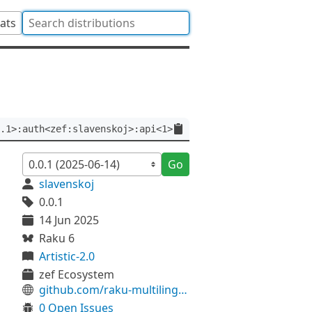
tats
.1>:auth<zef:slavenskoj>:api<1>
Go
slavenskoj
0.0.1
14 Jun 2025
Raku 6
Artistic-2.0
zef Ecosystem
github.com/raku-multilingual/raku-portuguese
0 Open Issues