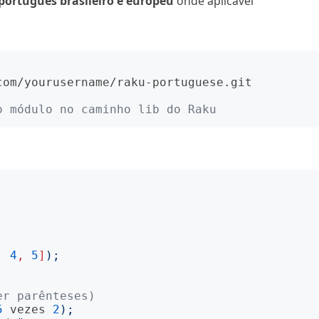
português brasileiro e europeu
onde aplicável
om/yourusername/raku-portuguese.git

o módulo no caminho lib do Raku
,
4
,
5
]
);
er parênteses)
5
vezes
2
);