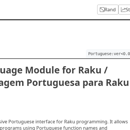
Rand
S
Portuguese:ver<0.0
uage Module for Raku /
agem Portuguesa para Raku
ive Portuguese interface for Raku programming. It allows
 programs using Portuguese function names and