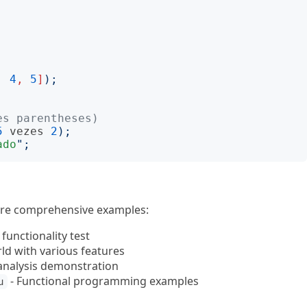
,
4
,
5
]
);
es parentheses)
5
vezes
2
);
ado
";
ore comprehensive examples:
 functionality test
ld with various features
 analysis demonstration
- Functional programming examples
u