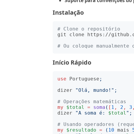
Suporte para convenções do 
Instalação
# Clone o repositório
git clone https://github.c
# Ou coloque manualmente 
Início Rápido
use
Portuguese
;
dizer
"
Olá, mundo!
";
# Operações matemáticas
my
$total
=
soma
(
[
1
,
2
,
3
dizer
"
A soma é: 
$total
";
# Usando operadores (requ
my
$resultado
=
(
10
mais