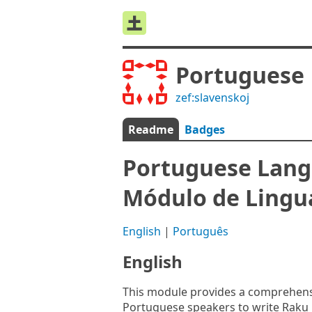
Portuguese
zef:slavenskoj
Readme
Badges
Portuguese Lang
Módulo de Lingu
English
|
Português
English
This module provides a comprehens
Portuguese speakers to write Raku