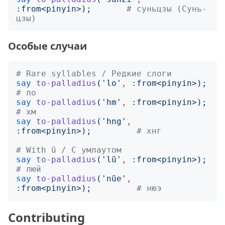
:
from
<
pinyin
>);
# суньцзы (Сунь-
цзы)
Особые случаи
# Rare syllables / Редкие слоги
say
to-palladius
('
lo
'
,
:
from
<
pinyin
>);
# ло
say
to-palladius
('
hm
'
,
:
from
<
pinyin
>);
# хм
say
to-palladius
('
hng
'
,
:
from
<
pinyin
>);
# хнг
# With ü / С умлаутом
say
to-palladius
('
lü
'
,
:
from
<
pinyin
>);
# люй
say
to-palladius
('
nüe
'
,
:
from
<
pinyin
>);
# нюэ
Contributing