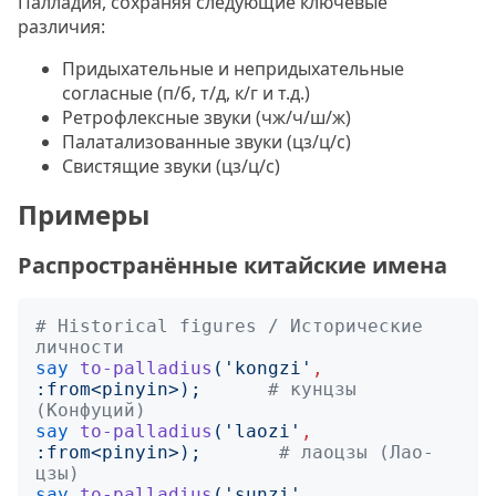
Палладия, сохраняя следующие ключевые
различия:
Придыхательные и непридыхательные
согласные (п/б, т/д, к/г и т.д.)
Ретрофлексные звуки (чж/ч/ш/ж)
Палатализованные звуки (цз/ц/с)
Свистящие звуки (цз/ц/с)
Примеры
Распространённые китайские имена
# Historical figures / Исторические 
личности
say
to-palladius
('
kongzi
'
,
:
from
<
pinyin
>);
# кунцзы 
(Конфуций)
say
to-palladius
('
laozi
'
,
:
from
<
pinyin
>);
# лаоцзы (Лао-
цзы)
say
to-palladius
('
sunzi
'
,