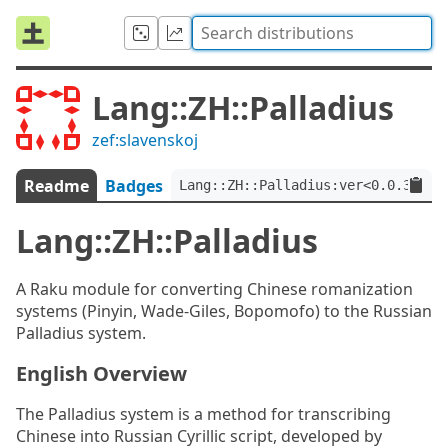
Lang::ZH::Palladius
zef:slavenskoj
Readme
Badges
Lang::ZH::Palladius:ver<0.0.3>:au
Lang::ZH::Palladius
A Raku module for converting Chinese romanization
systems (Pinyin, Wade-Giles, Bopomofo) to the Russian
Palladius system.
English Overview
The Palladius system is a method for transcribing
Chinese into Russian Cyrillic script, developed by