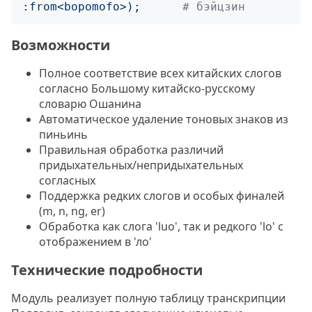
:
from
<
bopomofo
>);
# бэйцзин
Возможности
Полное соответствие всех китайских слогов
согласно Большому китайско-русскому
словарю Ошанина
Автоматическое удаление тоновых знаков из
пиньинь
Правильная обработка различий
придыхательных/непридыхательных
согласных
Поддержка редких слогов и особых финалей
(m, n, ng, er)
Обработка как слога 'luo', так и редкого 'lo' с
отображением в 'ло'
Технические подробности
Модуль реализует полную таблицу транскрипции