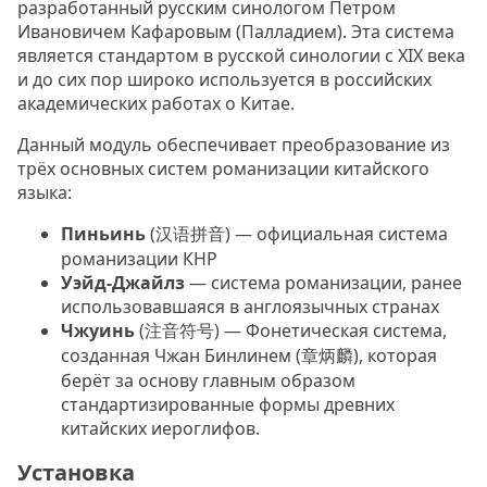
разработанный русским синологом Петром
Ивановичем Кафаровым (Палладием). Эта система
является стандартом в русской синологии с XIX века
и до сих пор широко используется в российских
академических работах о Китае.
Данный модуль обеспечивает преобразование из
трёх основных систем романизации китайского
языка:
Пиньинь
(汉语拼音) — официальная система
романизации КНР
Уэйд-Джайлз
— система романизации, ранее
использовавшаяся в англоязычных странах
Чжуинь
(注音符号) — Фонетическая система,
созданная Чжан Бинлинем (章炳麟), которая
берёт за основу главным образом
стандартизированные формы древних
китайских иероглифов.
Установка