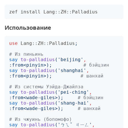
Использование
use
Lang::ZH::Palladius
;
# Из пиньинь
say
to-palladius
('
beijing
'
,
:
from
<
pinyin
>);
# бэйцзин
say
to-palladius
('
shanghai
'
,
:
from
<
pinyin
>);
# шанхай
# Из системы Уэйда-Джайлза
say
to-palladius
('
pei-ching
'
,
:
from
<
wade-giles
>);
# бэйцзин
say
to-palladius
('
shang-hai
'
,
:
from
<
wade-giles
>);
# шанхай
# Из чжуинь (бопомофо)
say
to-palladius
('
ㄅㄟˇ ㄐㄧㄥ
'
,